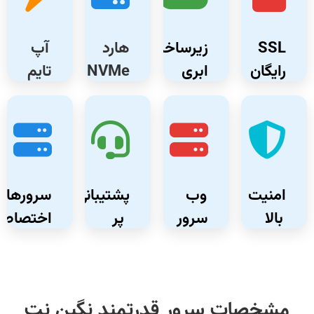
SSL
زیرساخت
هارد
آپ
رایگان
ابری
NVMe
تایم
99%
امنیت
وب
پشتیبانی
سرورهای
بالا
سرور
پر
اختصاص
لایت
سرعت
اسپید
مشخصات سرور قدرتمند نگین نت